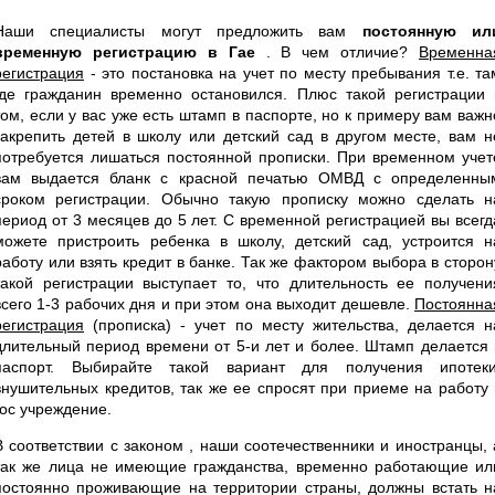
Наши специалисты могут предложить вам
постоянную ил
временную регистрацию в Гае
. В чем отличие?
Временна
регистрация
- это постановка на учет по месту пребывания т.е. та
где гражданин временно остановился. Плюс такой регистрации 
том, если у вас уже есть штамп в паспорте, но к примеру вам важн
закрепить детей в школу или детский сад в другом месте, вам н
потребуется лишаться постоянной прописки. При временном учет
вам выдается бланк с красной печатью ОМВД с определенны
сроком регистрации. Обычно такую прописку можно сделать н
период от 3 месяцев до 5 лет. С временной регистрацией вы всегд
можете пристроить ребенка в школу, детский сад, устроится н
работу или взять кредит в банке. Так же фактором выбора в сторон
такой регистрации выступает то, что длительность ее получени
всего 1-3 рабочих дня и при этом она выходит дешевле.
Постоянна
регистрация
(прописка) - учет по месту жительства, делается н
длительный период времени от 5-и лет и более. Штамп делается 
паспорт. Выбирайте такой вариант для получения ипотеки
внушительных кредитов, так же ее спросят при приеме на работу 
гос учреждение.
В соответствии с законом , наши соотечественники и иностранцы, 
так же лица не имеющие гражданства, временно работающие ил
постоянно проживающие на территории страны, должны встать н