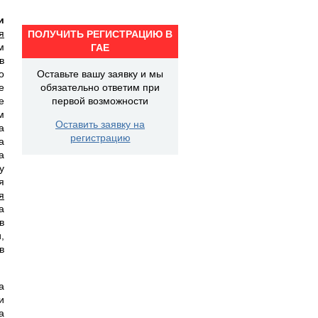
и
я
ПОЛУЧИТЬ РЕГИСТРАЦИЮ В
м
ГАЕ
в
о
Оставьте вашу заявку и мы
е
обязательно ответим при
е
первой возможности
м
Оставить заявку на
а
регистрацию
а
а
у
я
я
а
в
,
в
а
и
а