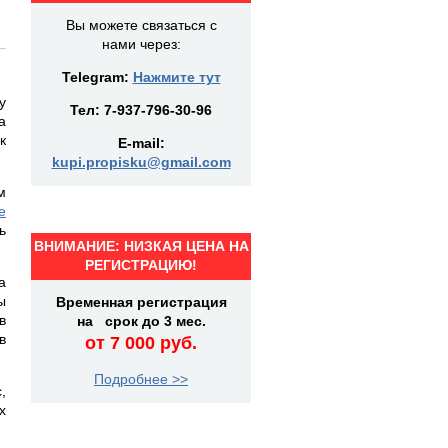
Вы можете связаться с
нами через:
Telegram:
Нажмите тут
у
Тел:
7-937-796-30-96
а
к
E-mail:
kupi.propisku@gmail.com
м
е
ь
ВНИМАНИЕ: НИЗКАЯ ЦЕНА НА
РЕГИСТРАЦИЮ!
а
ы
Временная регистрация
в
на срок до 3 мес.
в
от 7 000 руб.
Подробнее >>
,
х