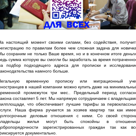
На настоящий момент своими силами, без содействия, получит
регистрацию по правилам более чем сложная задача для новичка
Мы сохраним не только Ваше время, но и в конечном итоге деньги
ведь сумма которую вы смогли бы заработать за время потраченно
на подбор подходящего адреса для прописки и исследовани
законодательства намного больше.
Легальную временную прописку или миграционный уче
иностранцев в нашей компании можно купить даже на минимальны
временной промежуток три мес.. Предельный период согласн
закона составляет 5 лет. Мы напрямую сотрудничаем с владельцам
жилплощади, что обеспечивает лучшие тарифы за первоклассны
услуги. Наша фирма ручается за хозяев квартир так как имее
долгосрочные деловые отношения с ними. Со своей сторон
владельцы жилья могут быть спокойны в отношени
добропорядочности зарегистрированных граждан так как вс
фиксируется документально.