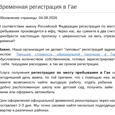
Временная регистрация в Гае
Обновление страницы: 04.08.2026
В соответствии закону Российской Федерации регистрация по мест
пребывания производится в мфц. Через нас, вы сумеете в два счет
приобрести настоящую прописку с уверенностью на весь отрезо
времени!!
Важно.
Наша организация не делает "липовых" регистраций задни
числом.
Текущая стоимость официальной прописки в Га
обусловлена количеством собственников, готовых зарегистрироват
у себя, текущими расходами, а так же сроком регистрации.
Услуга получения
регистрации по месту пребывания в Гае
н
сегодняшний день важна, по той причине, что с помощью нее, в
имеете возможность найти выгодную работу, отдать ребенка 
удобно расположенную школу или детский сад, получить займ 
банке или оформить автомобиль .
Срок оформления
официальной временной регистрации
через нас
составляет 2-3 дня. Мы точно сможем найти несколько подходящи
квартир в различных районах.