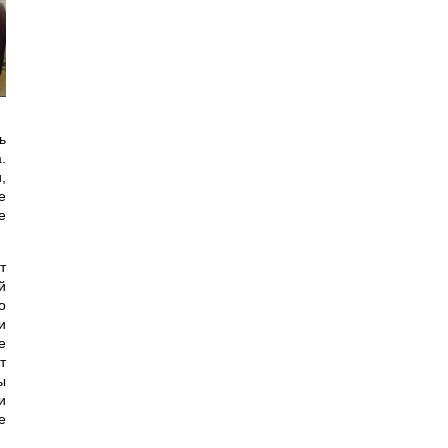
ь
.
,
е
е
т
й
о
и
е
т
ы
и
е